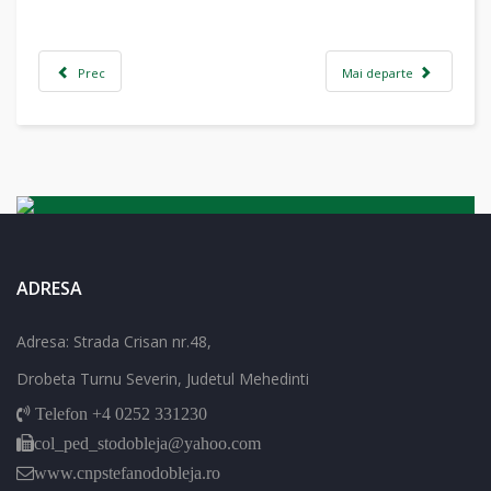
Prec
Mai departe
ADRESA
Adresa: Strada Crisan nr.48,
Drobeta Turnu Severin, Judetul Mehedinti
Telefon +4 0252 331230
col_ped_stodobleja@yahoo.com
www.cnpstefanodobleja.ro