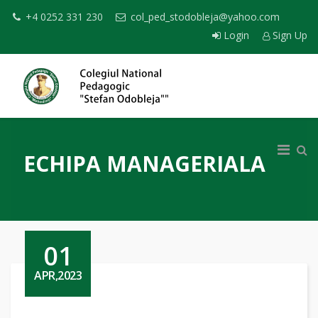
+4 0252 331 230
col_ped_stodobleja@yahoo.com
Login
Sign Up
ECHIPA MANAGERIALA
01
APR,2023