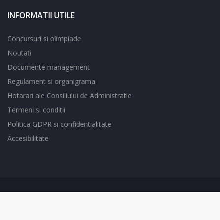
INFORMATII UTILE
Concursuri si olimpiade
Noutati
Documente management
Regulament si organigrama
Hotarari ale Consiliului de Administratie
Termeni si conditii
Politica GDPR si confidentialitate
Accesibilitate
© COPYRIGHT
DBHOST ROMANIA
2026.
COLEGIUL NATIONAL
PEDAGOGIC "STEFAN ODOBLEJA"