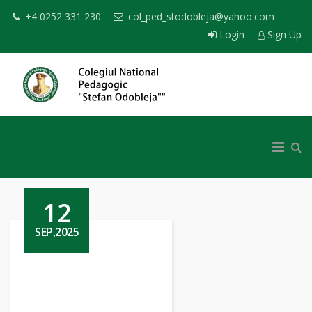
+4 0252 331 230
col_ped_stodobleja@yahoo.com
Login
Sign Up
12
SEP,2025