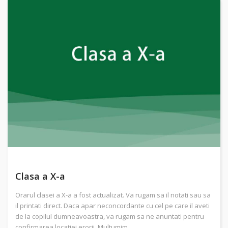
Clasa a X-a
Orarul clasei a X-a a fost actualizat. Va rugam sa il notati sau sa
il printati direct. Daca apar neconcordante cu cel pe care il aveti
de la copilul dumneavoastra, va rugam sa ne anuntati pentru
confirmarea locatiei erorii. Multumim.