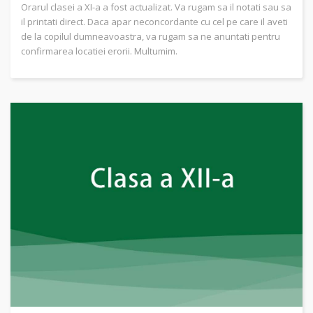
Orarul clasei a XI-a a fost actualizat. Va rugam sa il notati sau sa
il printati direct. Daca apar neconcordante cu cel pe care il aveti
de la copilul dumneavoastra, va rugam sa ne anuntati pentru
confirmarea locatiei erorii. Multumim.