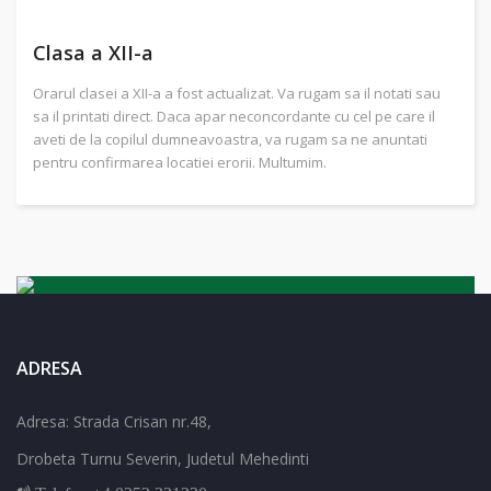
Clasa a XII-a
Orarul clasei a XII-a a fost actualizat. Va rugam sa il notati sau
sa il printati direct. Daca apar neconcordante cu cel pe care il
aveti de la copilul dumneavoastra, va rugam sa ne anuntati
pentru confirmarea locatiei erorii. Multumim.
ADRESA
Adresa: Strada Crisan nr.48,
Drobeta Turnu Severin, Judetul Mehedinti