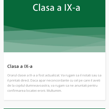
Clasa a IX-a
Orarul clasei a IX-a a fost actualizat. Va rugam sa il notati sau sa
il printati direct. Daca apar neconcordante cu cel pe care il aveti
de la copilul dumneavoastra, va rugam sa ne anuntati pentru
confirmarea locatiei erorii. Multumim.