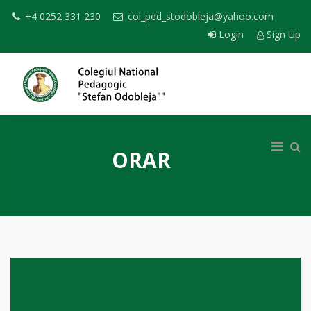
+4 0252 331 230
col_ped_stodobleja@yahoo.com
Login
Sign Up
ORAR