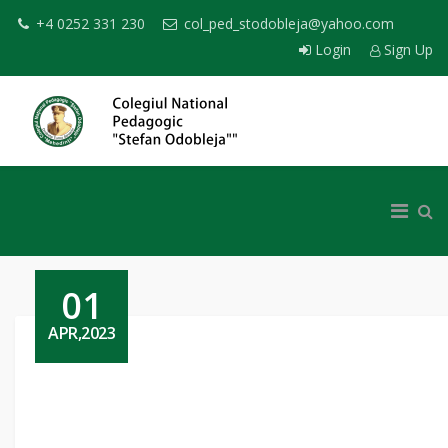
+4 0252 331 230
col_ped_stodobleja@yahoo.com
Login
Sign Up
01
APR,2023