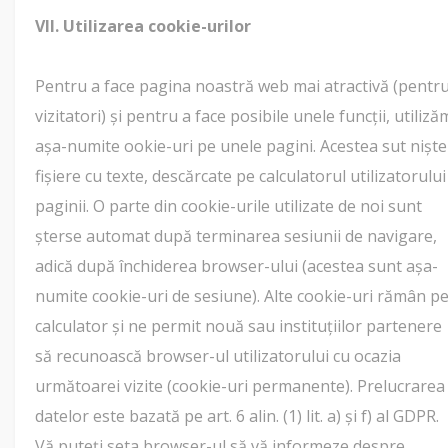
VII. Utilizarea cookie-urilor
Pentru a face pagina noastră web mai atractivă (pentr
vizitatori) și pentru a face posibile unele funcții, utiliză
așa-numite ookie-uri pe unele pagini. Acestea sut niște
fișiere cu texte, descărcate pe calculatorul utilizatorului
paginii. O parte din cookie-urile utilizate de noi sunt
șterse automat după terminarea sesiunii de navigare,
adică după închiderea browser-ului (acestea sunt așa-
numite cookie-uri de sesiune). Alte cookie-uri rămân p
calculator și ne permit nouă sau instituțiilor partenere
să recunoască browser-ul utilizatorului cu ocazia
următoarei vizite (cookie-uri permanente). Prelucrarea
datelor este bazată pe art. 6 alin. (1) lit. a) și f) al GDPR.
Vă puteți seta browser-ul să vă informeze despre