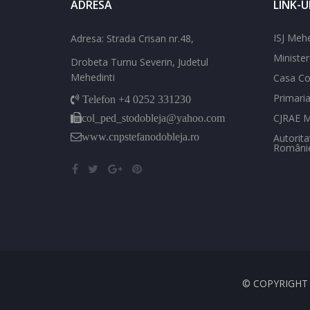
ADRESA
LINK-U
ISJ Mehe
Adresa: Strada Crisan nr.48,
Minister
Drobeta Turnu Severin, Judetul
Mehedinti
Casa Cor
Primari
Telefon +4 0252 331230
CJRAE M
col_ped_stodobleja@yahoo.com
www.cnpstefanodobleja.ro
Autorita
Românie
© COPYRIGH