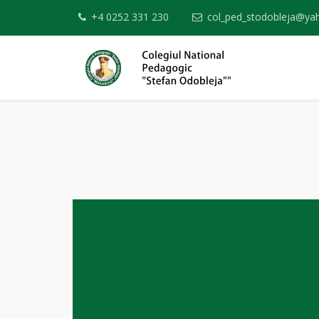
+4 0252 331 230
col_ped_stodobleja@y