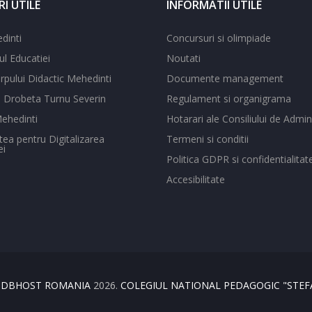
RI UTILE
INFORMATII UTILE
dinti
Concursuri si olimpiade
ul Educatiei
Noutati
pului Didactic Mehedinti
Documente management
a Drobeta Turnu Severin
Regulament si organigrama
ehedinti
Hotarari ale Consiliului de Admin
tea pentru Digitalizarea
Termeni si conditii
i
Politica GDPR si confidentialitat
Accesibilitate
T
DBHOST ROMANIA
2026.
COLEGIUL NATIONAL PEDAGOGIC "STEF