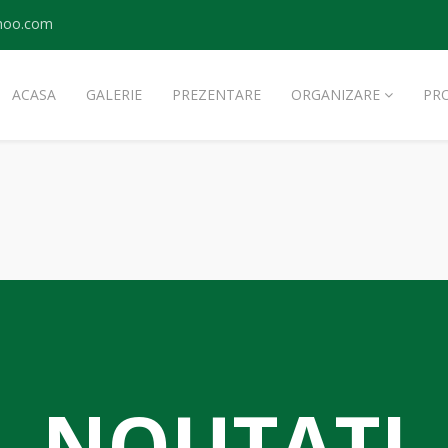
ahoo.com
ACASA
GALERIE
PREZENTARE
ORGANIZARE
PR
NOUTATI