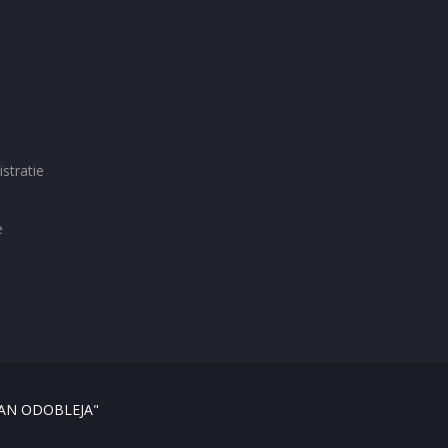
istratie
e
AN ODOBLEJA"